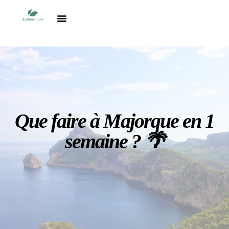
Vacances en France
Destinations du monde
Comparatifs & Conseils Voyage
Que faire à Majorque en 1
semaine ? 🌴