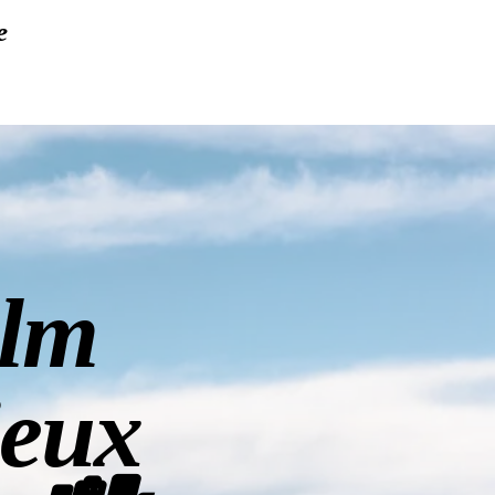
e
olm
ieux