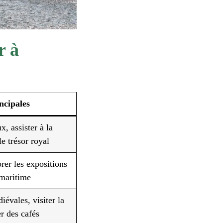
r à
incipales
, assister à la
le trésor royal
rer les expositions
 maritime
iévales, visiter la
er des cafés