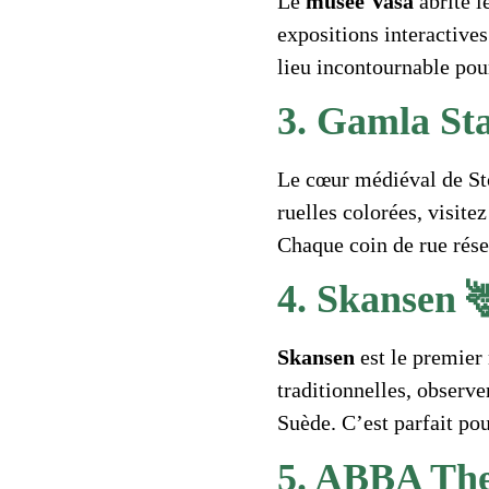
Le
musée Vasa
abrite l
expositions interactive
lieu incontournable pour
3. Gamla Sta
Le cœur médiéval de S
ruelles colorées, visite
Chaque coin de rue réser
4. Skansen 
Skansen
est le premier
traditionnelles, observe
Suède. C’est parfait po
5. ABBA Th