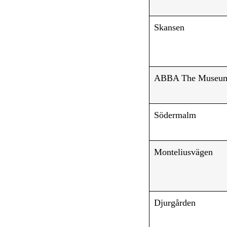
Skansen
ABBA The Museu
Södermalm
Monteliusvägen
Djurgården