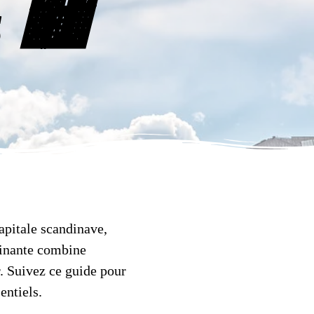
 🏙️
apitale scandinave,
scinante combine
r. Suivez ce guide pour
entiels.