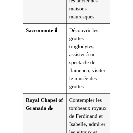
les anciennes
maisons
mauresques
Sacromonte 🕯️
Découvrir les
grottes
troglodytes,
assister à un
spectacle de
flamenco, visiter
le musée des
grottes
Royal Chapel of
Contempler les
Granada ⛪
tombeaux royaux
de Ferdinand et
Isabelle, admirer
les vitraux et