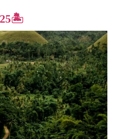
025🏝️