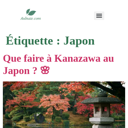
Étiquette :
Japon
Que faire à Kanazawa au
Japon ? 🌸