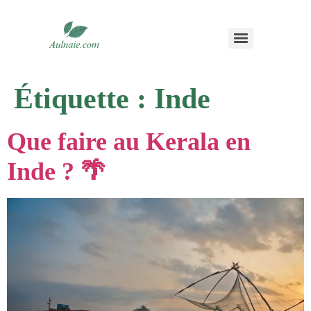
Étiquette :
Inde
Que faire au Kerala en
Inde ? 🌴