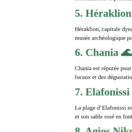
5. Héraklion
Héraklion, capitale dyn
musée archéologique pou
6. Chania 🌊
Chania est réputée pour 
locaux et des dégustatio
7. Elafonissi
La plage d’Elafonissi es
et son sable rosé en fon
8. Agios Nik