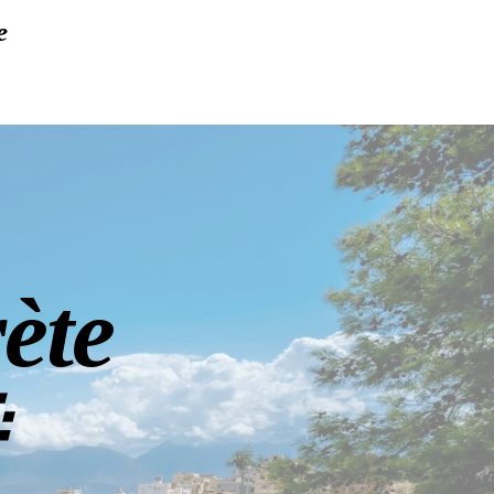
e
ète
