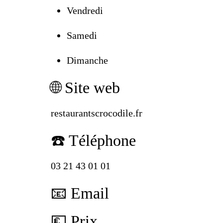
Vendredi
Samedi
Dimanche
🌐 Site web
restaurantscrocodile.fr
☎️ Téléphone
03 21 43 01 01
📧 Email
💶 Prix