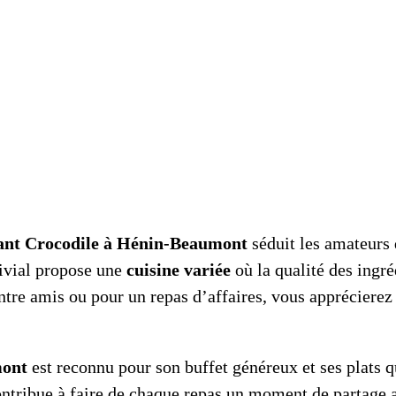
ant Crocodile à Hénin-Beaumont
séduit les amateurs 
ivial propose une
cuisine variée
où la qualité des ingré
tre amis ou pour un repas d’affaires, vous apprécierez l
mont
est reconnu pour son buffet généreux et ses plats qu
ontribue à faire de chaque repas un moment de partage 