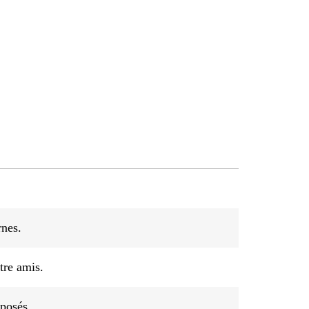
rnes.
tre amis.
oposés.