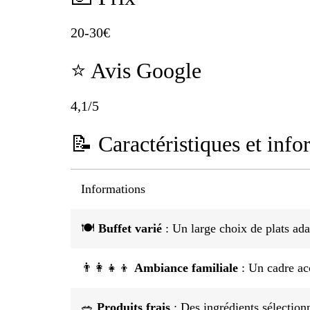
20-30€
⭐ Avis Google
4,1/5
📝 Caractéristiques et info
Informations
🍽️
Buffet varié
: Un large choix de plats ada
👨‍👩‍👧‍👦
Ambiance familiale
: Un cadre acc
🥗
Produits frais
: Des ingrédients sélectionn