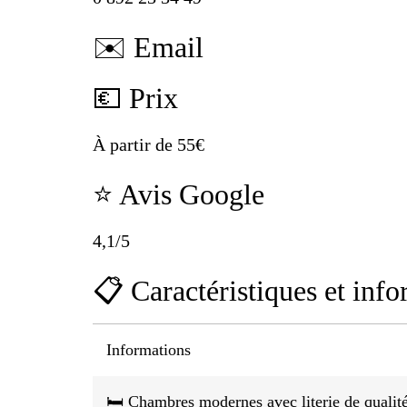
✉️ Email
💶 Prix
À partir de 55€
⭐ Avis Google
4,1/5
📋 Caractéristiques et info
Informations
🛏️ Chambres modernes avec literie de qualit