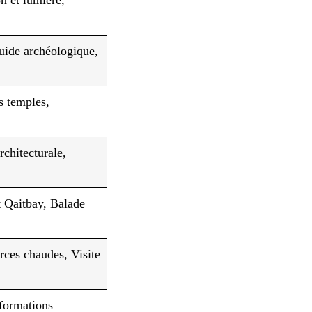
uide archéologique,
es temples,
rchitecturale,
t Qaitbay, Balade
rces chaudes, Visite
formations