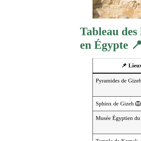
Tableau des l
en Égypte 
📌 Lieu
Pyramides de Gizeh
Sphinx de Gizeh 🦁
Musée Égyptien du 
Temple de Karnak