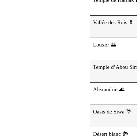
Vallée des Rois ⚱️
Louxor 🌅
Temple d’Abou Sim
Alexandrie 🌊
Oasis de Siwa 🌴
Désert blanc 🏞️