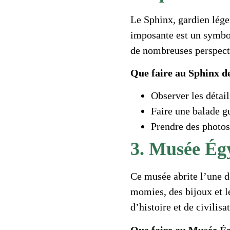
Le Sphinx, gardien légen
imposante est un symbo
de nombreuses perspect
Que faire au Sphinx d
Observer les détai
Faire une balade g
Prendre des photo
3. Musée Égy
Ce musée abrite l’une d
momies, des bijoux et l
d’histoire et de civilisa
Que faire au Musée Ég