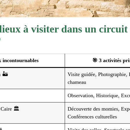
ieux à visiter dans un circuit

x incontournables
🎯 3 activités pr
 🏜️
Visite guidée, Photographie,
chameau
Observation, Historique, Exc
Caire 🏛️
Découverte des momies, Expos
Conférences culturelles
 ⛪
Visite des salles, Spectacle s