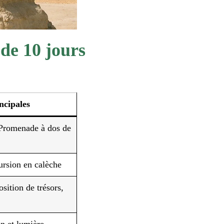
 de 10 jours
incipales
 Promenade à dos de
ursion en calèche
ition de trésors,
on et lumière,