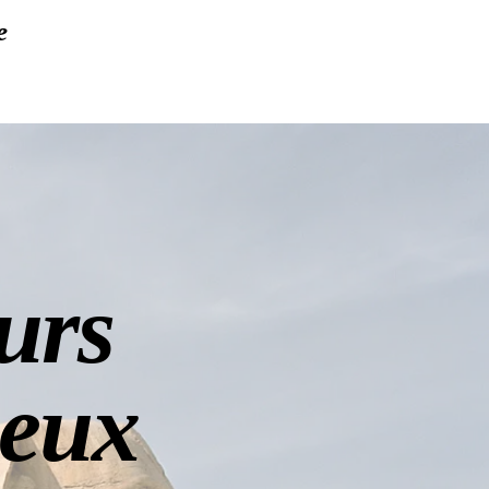
e
ours
ieux